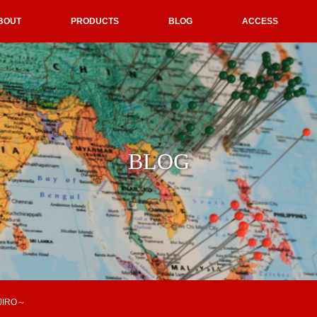
BOUT
PRODUCTS
BLOG
ACCESS
BLOG
IRO～